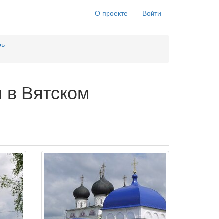
О проекте
Войти
рь
 в Вятском